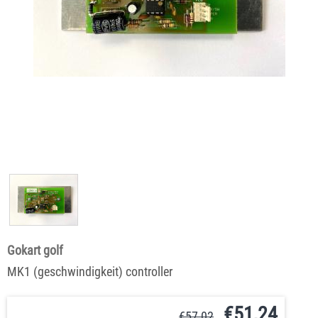
Gokart golf
MK1 (geschwindigkeit) controller
€
51,24
€
57,02