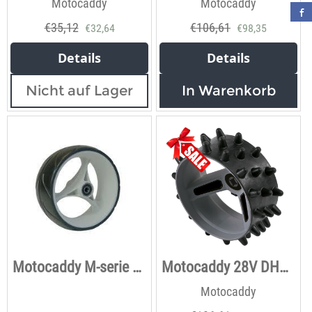
Motocaddy
Motocaddy
€
35,12
€
106,61
€
32,64
€
98,35
Details
Details
Nicht auf Lager
In Warenkorb
Motocaddy M-serie voorwiel
Motocaddy 28V DHC Hedgehog Winterräder
Motocaddy