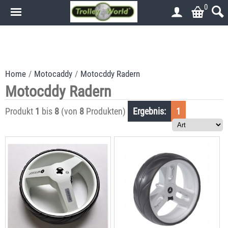
0
.
.
Home
/
Motocaddy
/
Motocddy Radern
Motocddy Radern
Produkt
1
bis
8
(von
8
Produkten)
Ergebnis:
1