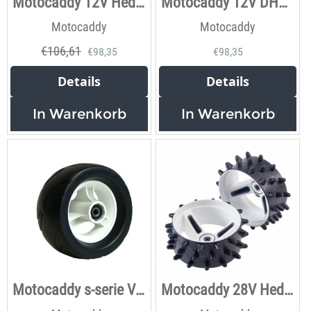
Motocaddy 12V Hedgehog Winterräder
Motocaddy 12V DHC Hedgehog Winterräder
Motocaddy
Motocaddy
€
106,61
€
98,35
€
98,35
Details
Details
In Warenkorb
In Warenkorb
Motocaddy s-serie Voorwiel
Motocaddy 28V Hedgehog Winterräder