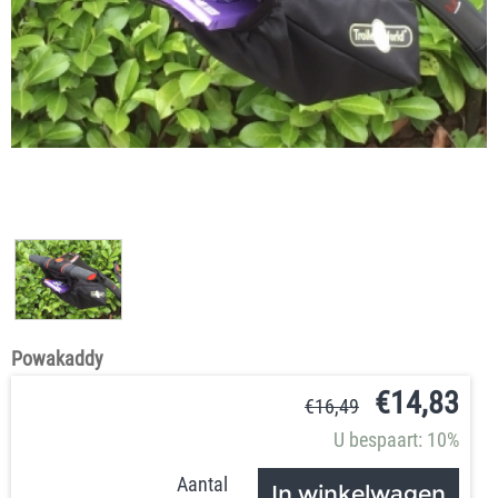
Powakaddy
€
14,83
€
16,49
U bespaart: 10%
Aantal
In winkelwagen