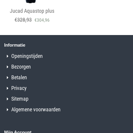
Jucad Aquastop plus
€
328,93
€
304,96
Informatie
Openingstijden
Bezorgen
Betalen
Privacy
Sitemap
Algemene voorwaarden
Mijn Account