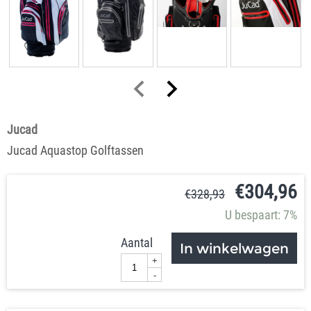
Jucad
Jucad Aquastop Golftassen
€
304,96
€
328,93
U bespaart: 7%
Aantal
In winkelwagen
+
-