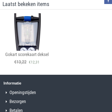
Laatst bekeken items
Gokart scorekaart deksel
€
13,22
€
12,31
Informatie
Openingstijden
Bezorgen
Betalen