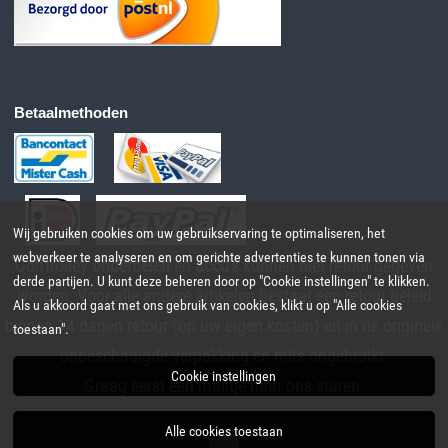
Betaalmethoden
Wij gebruiken cookies om uw gebruikservaring te optimaliseren, het
webverkeer te analyseren en om gerichte advertenties te kunnen tonen via
Golftrolley
onderdelen
en
accu's
kunnen niet retour gegeven
derde partijen. U kunt deze beheren door op "Cookie instellingen" te klikken.
worden, Voor alle andere artikelen bestaat een retour beleid
Als u akkoord gaat met ons gebruik van cookies, klikt u op "Alle cookies
binnen 14 dagen retour (op uw eigen kosten) en in de originele
toestaan".
onbeschadigde verpakking en mits ongebruikt.
Cookie instellingen
Graag eerst een mailtje naar ons sturen.
Alle cookies toestaan