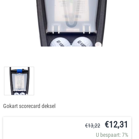
Gokart scorecard deksel
€
12,31
€
13,22
U bespaart: 7%