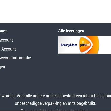
ount
Alle leveringen
Account
g Account
Accountinformatie
gen
worden, Voor alle andere artikelen bestaat een retour beleid bi
onbeschadigde verpakking en mits ongebruikt.
Graag eerst een mailtje naar ons sturen.