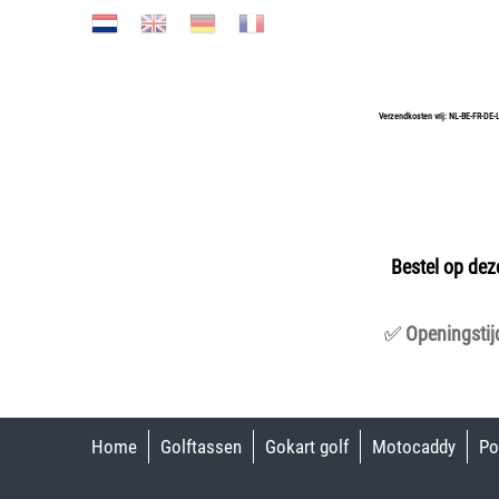
Verzendkosten vrij: NL-BE-FR-DE-
Bestel op dez
✅
Openingstij
Home
Golftassen
Gokart golf
Motocaddy
Po