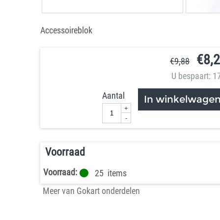
Accessoireblok
€
8,
€
9,88
U bespaart: 1
Aantal
In winkelwage
+
-
Voorraad
Voorraad:
25
items
Meer van Gokart onderdelen