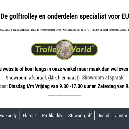
De golftrolley en onderdelen specialist voor EU
LU-AT vanaf € 100,00 bestelling. Onder de € 100,00 slechts € 9,95 Verzendkosten vrij: DK-SP-PO-IT-POL-FIN-SE vanaf € 200,00 bestelling. 
e website of kom langs in onze winkel maar maak dan wel even
Showroom afspraak (klik hier naast)
Showroom afspraak
den
: Dinsdag t/m Vrijdag van 9.30 -17.00 uur en Zaterdag van 9.
-----------------------------
wakaddy
Flatcat
Profikaddy
Stewart golf
Jucad
Justar