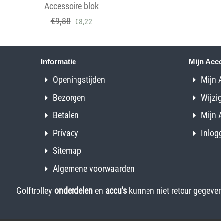
Accessoire blok
€
9,88
€
8,22
Informatie
Mijn Acc
Openingstijden
Mijn 
Bezorgen
Wijzi
Betalen
Mijn 
Privacy
Inlog
Sitemap
Algemene voorwaarden
Golftrolley
onderdelen
en
accu's
kunnen niet retour gegeven 