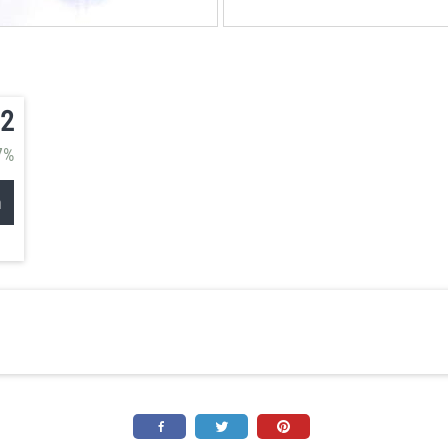
22
7%
n