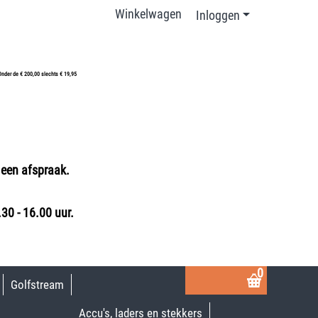
Winkelwagen
Inloggen
Onder de € 200,00 slechts € 19,95
 een afspraak.
30 - 16.00 uur.
0
Golfstream
Accu's, laders en stekkers