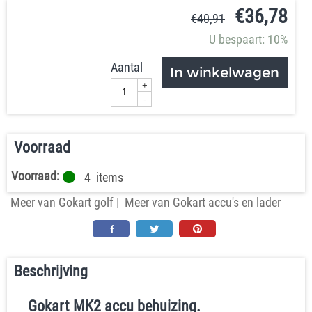
€
36,78
€
40,91
U bespaart: 10%
Aantal
In winkelwagen
+
-
Voorraad
Voorraad:
4
items
Meer van Gokart golf
|
Meer van Gokart accu's en lader
Beschrijving
Gokart MK2 accu behuizing.